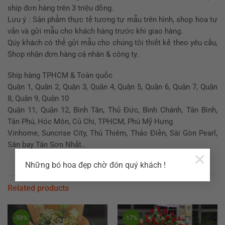
ship đơn hàng trên 3 triệu đồng.
Lưu ý : Sản phẩm thực tế tương tự mẫu trên hình, shop hoa tư
vấn và gửi mẫu cho khách hàng trước khi giao hàng.
Qúy khách có thể gửi mẫu cho chúng tôi thiết kế theo yêu cầu,
Shop nhận đơn hàng cá nhân & công ty.
Ship hàng TPHCM & Toàn quốc
Quận 1, Quận 2, Quận 3, Quận 4, Quận 5, Quận 6, Quận 7, Quận
8, Quận 9, Quận 10
Quận 11, Quận 12, Bình Tân, Thủ Đức, Bình Chánh, Tân Bình,
Tân Phú, Hóc Môn, Củ Chi, TPHCM, Phú Mỹ Hưng
Vinhome, Suncrise City, Thủ Thiêm, Thảo Điền, Sài Gòn Pearl,
Sân bay Tân Sơn Nhất..
×
Những bó hoa đẹp chờ đón quý khách !
Related products
-59%
-17%