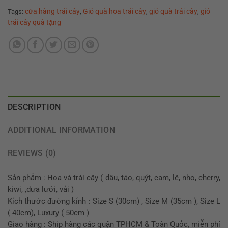
cửa hàng trái cây
Giỏ quà hoa trái cây
giỏ quà trái cây
giỏ
Tags:
,
,
,
trái cây quà tặng
DESCRIPTION
ADDITIONAL INFORMATION
REVIEWS (0)
Sản phẩm : Hoa và trái cây ( dâu, táo, quýt, cam, lê, nho, cherry,
kiwi, ,dưa lưới, vải )
Kích thước đường kính : Size S (30cm) , Size M (35cm ), Size L
( 40cm), Luxury ( 50cm )
Giao hàng : Ship hàng các quận TPHCM & Toàn Quốc, miễn phí