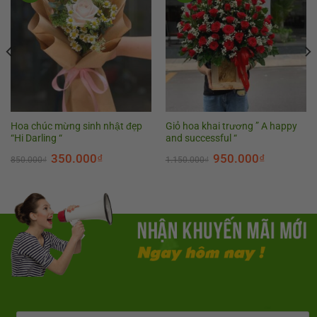
Hoa chúc mừng sinh nhật đẹp
Giỏ hoa khai trương ” A happy
“Hi Darling “
and successful “
350.000
₫
950.000
₫
850.000
₫
1.150.000
₫