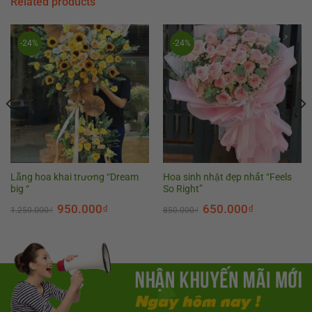
Related products
-24%
-24%
Lẵng hoa khai trương “Dream
Hoa sinh nhật đẹp nhất “Feels
big “
So Right”
950.000
₫
650.000
₫
1.250.000
₫
850.000
₫