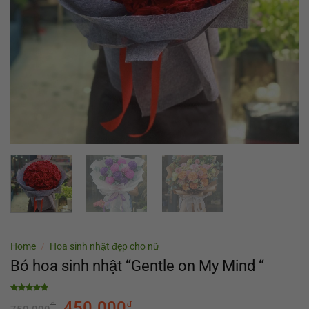
Home
/
Hoa sinh nhật đẹp cho nữ
Bó hoa sinh nhật “Gentle on My Mind “
Rated
1
5.00
₫
450.000
₫
out of 5