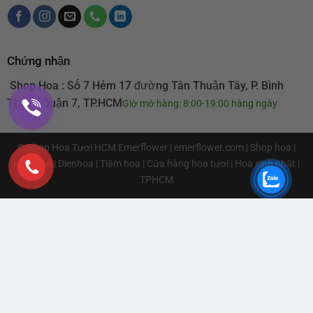
Chứng nhận
Shop Hoa : Số 7 Hẻm 17 đường Tân Thuận Tây, P. Bình
Thuận Quận 7, TP.HCM
Giờ mở hàng: 8:00-19:00 hàng ngày
© Shop Hoa Tươi HCM
Emerflower
|
emerflower.com
| Shop hoa |
Hoa tươi | Dienhoa | Tiệm hoa | Cửa hàng hoa tươi | Hoa sinh nhật |
TPHCM