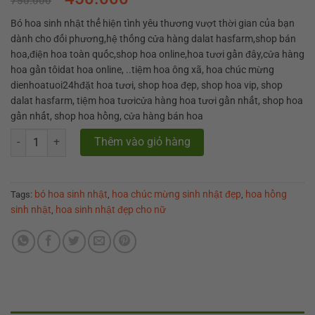
750.000
based on
customer
rating
Bó hoa sinh nhật thể hiện tình yêu thương vượt thời gian của bạn
dành cho đối phương,hệ thống cửa hàng dalat hasfarm,shop bán
hoa,điện hoa toàn quốc,shop hoa online,hoa tươi gần đây,cửa hàng
hoa gần tôidat hoa online, ..tiệm hoa ông xã, hoa chúc mừng
dienhoatuoi24hđặt hoa tươi, shop hoa đẹp, shop hoa vip, shop
dalat hasfarm, tiệm hoa tươicửa hàng hoa tươi gần nhất, shop hoa
gần nhất, shop hoa hồng, cửa hàng bán hoa
Bó hoa sinh nhật "Gentle on My Mind " quantity
Thêm vào giỏ hàng
bó hoa sinh nhật
hoa chúc mừng sinh nhật đẹp
hoa hồng
Tags:
,
,
sinh nhật
hoa sinh nhật đẹp cho nữ
,