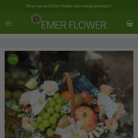
Skip
Shop hoa tươi Emer Flower chào mừng quý khách !
to
content
-13%