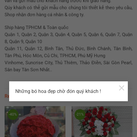
vấn và gửi mẫu cho khách hàng trước khi giao hàng.
Qúy khách có thể gửi mẫu cho chúng tôi thiết kế theo yêu cầu,
Shop nhận đơn hàng cá nhân & công ty.
Ship hàng TPHCM & Toàn quốc
Quận 1, Quận 2, Quận 3, Quận 4, Quận 5, Quận 6, Quận 7, Quận
8, Quận 9, Quận 10
Quận 11, Quận 12, Bình Tân, Thủ Đức, Bình Chánh, Tân Bình,
Tân Phú, Hóc Môn, Củ Chi, TPHCM, Phú Mỹ Hưng
Vinhome, Suncrise City, Thủ Thiêm, Thảo Điền, Sài Gòn Pearl,
Sân bay Tân Sơn Nhất..
×
Những bó hoa đẹp chờ đón quý khách !
Related products
-40%
-21%