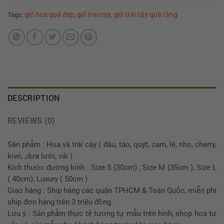
giỏ hoa quả đẹp
giỏ trai cay
giỏ trái cây quà tặng
Tags:
,
,
DESCRIPTION
REVIEWS (0)
Sản phẩm : Hoa và trái cây ( dâu, táo, quýt, cam, lê, nho, cherry,
kiwi, ,dưa lưới, vải )
Kích thước đường kính : Size S (30cm) , Size M (35cm ), Size L
( 40cm), Luxury ( 50cm )
Giao hàng : Ship hàng các quận TPHCM & Toàn Quốc, miễn phí
ship đơn hàng trên 3 triệu đồng.
Lưu ý : Sản phẩm thực tế tương tự mẫu trên hình, shop hoa tư