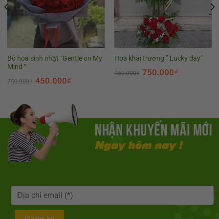
Bó hoa sinh nhật “Gentle on My
Hoa khai trương ” Lucky day”
Mind “
750.000
₫
950.000
₫
450.000
₫
750.000
₫