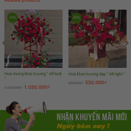
Related products
-16%
-35%
Hoa mừng khai trương ” All luck
Hoa khai trương đẹp ” All right “
“
550.000
₫
850.000
₫
1.050.000
₫
1.250.000
₫