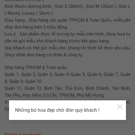
Kích thước đường kính : Size S (30cm) , Size M (35cm ), Size L
( 40cm), Luxury ( 50cm )
Giao hàng : Ship hàng các quận TPHCM & Toàn Quốc, miễn phí
ship đơn hàng trên 3 triệu đồng.
Lưu ý : Sản phẩm thực tế tương tự mẫu trên hình, shop hoa tư
vấn và gửi mẫu cho khách hàng trước khi giao hàng.
Qúy khách có thể gửi mẫu cho chúng tôi thiết kế theo yêu cầu,
Shop nhận đơn hàng cá nhân & công ty.
Ship hàng TPHCM & Toàn quốc
Quận 1, Quận 2, Quận 3, Quận 4, Quận 5, Quận 6, Quận 7, Quận
8, Quận 9, Quận 10
Quận 11, Quận 12, Bình Tân, Thủ Đức, Bình Chánh, Tân Bình,
Tân Phú, Hóc Môn, Củ Chi, TPHCM, Phú Mỹ Hưng
Vinhome, Suncrise City, Thủ Thiêm, Thảo Điền, Sài Gòn Pearl,
×
Sân bay Tân Sơn Nhất..
Những bó hoa đẹp chờ đón quý khách !