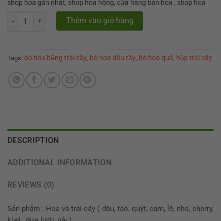
shop hoa gần nhất, shop hoa hồng, cửa hàng bán hoa , shop hoa
Bó hoa quả trái cây sang trọng " Happy Fruits & Flowers " quantity
Thêm vào giỏ hàng
bó hoa bằng trái cây
bó hoa dâu tây
bó hoa quả
hộp trái cây
Tags:
,
,
,
DESCRIPTION
ADDITIONAL INFORMATION
REVIEWS (0)
Sản phẩm : Hoa và trái cây ( dâu, táo, quýt, cam, lê, nho, cherry,
kiwi, ,dưa lưới, vải )