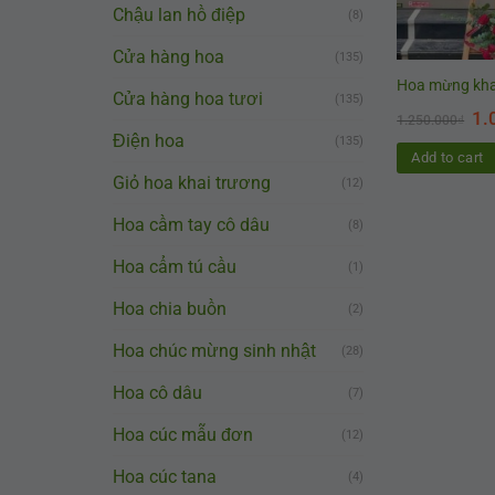
Chậu lan hồ điệp
(8)
Cửa hàng hoa
(135)
Hoa mừng khai 
Cửa hàng hoa tươi
(135)
1.
1.250.000
₫
Điện hoa
(135)
Add to cart
Giỏ hoa khai trương
(12)
Hoa cầm tay cô dâu
(8)
Hoa cẩm tú cầu
(1)
Hoa chia buồn
(2)
Hoa chúc mừng sinh nhật
(28)
Hoa cô dâu
(7)
Hoa cúc mẫu đơn
(12)
Hoa cúc tana
(4)