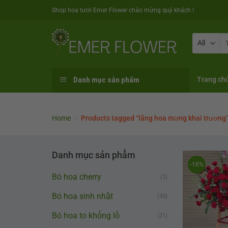
Skip
Shop hoa tươi Emer Flower chào mừng quý khách !
to
content
Se
fo
Danh mục sản phẩm
Trang ch
Home
/
Products tagged “lãng hoa mừng khai trương
Danh mục sản phẩm
-16%
Bó hoa cherry
(2)
Bó hoa sinh nhật
(30)
Bó hoa to khổng lồ
(21)