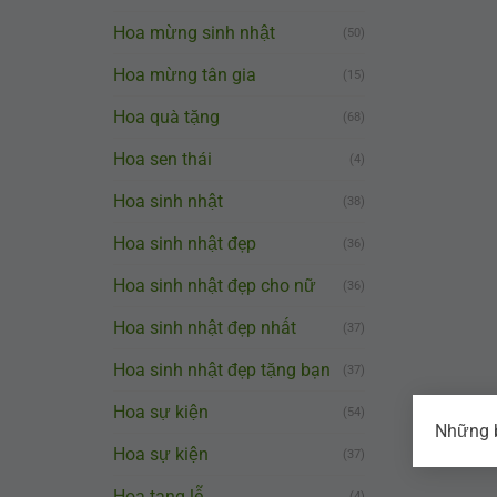
Hoa mừng sinh nhật
(50)
Hoa mừng tân gia
(15)
Hoa quà tặng
(68)
Hoa sen thái
(4)
Hoa sinh nhật
(38)
Hoa sinh nhật đẹp
(36)
Hoa sinh nhật đẹp cho nữ
(36)
Hoa sinh nhật đẹp nhất
(37)
Hoa sinh nhật đẹp tặng bạn
(37)
Hoa sự kiện
(54)
Những b
Hoa sự kiện
(37)
Hoa tang lễ
(4)