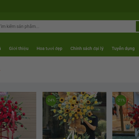
arch
r:
ủ
Giới thiệu
Hoa tươi đẹp
Chính sách đại lý
Tuyển dụng
”
-24%
-21%