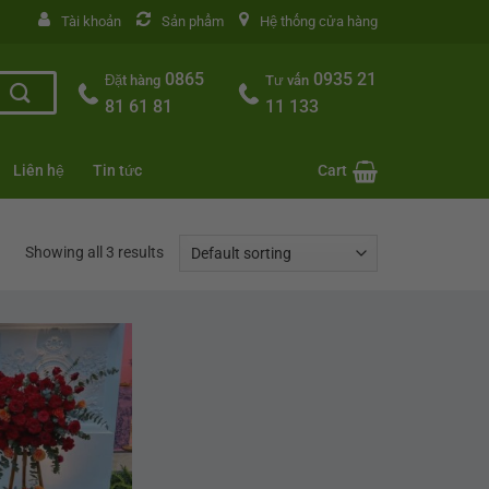
Tài khoản
Sản phẩm
Hệ thống cửa hàng
0865
0935 21
Đặt hàng
Tư vấn
81 61 81
11 133
Liên hệ
Tin tức
Cart
Showing all 3 results