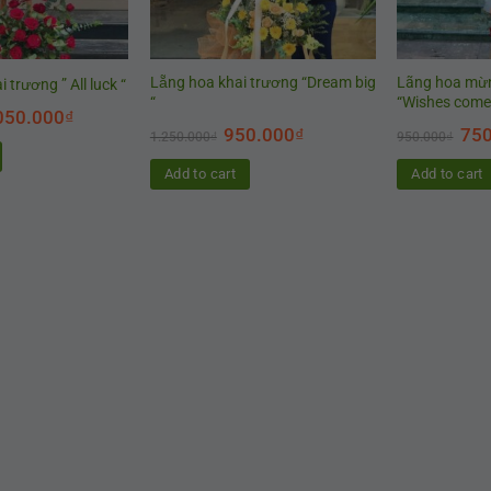
Lẵng hoa khai trương “Dream big
Lãng hoa mừn
trương ” All luck “
“
“Wishes come
050.000
₫
950.000
₫
750
1.250.000
₫
950.000
₫
Add to cart
Add to cart