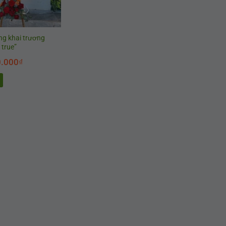
g khai trương
 true”
.000
₫