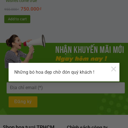
“Wishes come true”
750.000
₫
950.000
₫
Add to cart
×
Những bó hoa đẹp chờ đón quý khách !
Shop hoa tươi TPHCM
Chính sách công ty