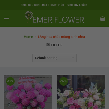
Skip
Shop hoa tươi Emer Flower chào mừng quý khách !
to
content
Home
/
Lẵng hoa chúc mừng sinh nhật
FILTER
-12%
-32%