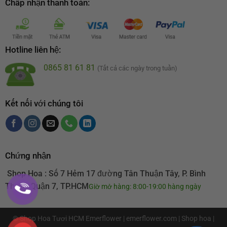
Chấp nhận thanh toán:
Hotline liên hệ:
0865 81 61 81
(Tất cả các ngày trong tuần)
Kết nối với chúng tôi
Chứng nhận
Shop Hoa : Số 7 Hẻm 17 đường Tân Thuận Tây, P. Bình
Thuận Quận 7, TP.HCM
Giờ mở hàng: 8:00-19:00 hàng ngày
© Shop Hoa Tươi HCM
Emerflower
|
emerflower.com
| Shop hoa |