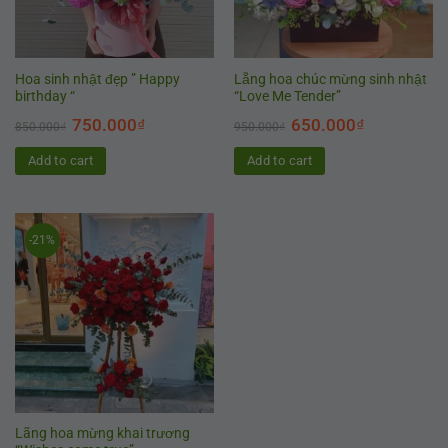
Hoa sinh nhật đẹp ” Happy
Lẵng hoa chúc mừng sinh nhật
birthday “
“Love Me Tender”
750.000
₫
650.000
₫
850.000
₫
950.000
₫
Add to cart
Add to cart
-21%
Lãng hoa mừng khai trương