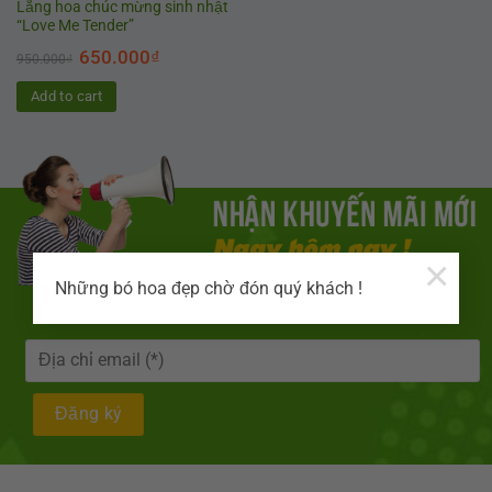
Lẵng hoa chúc mừng sinh nhật
“Love Me Tender”
650.000
₫
950.000
₫
Add to cart
×
Những bó hoa đẹp chờ đón quý khách !