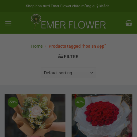
Skip
Shop hoa tươi Emer Flower chào mừng quý khách !
to
content
Home
/
Products tagged “hoa sn đẹp”
FILTER
-59%
-47%