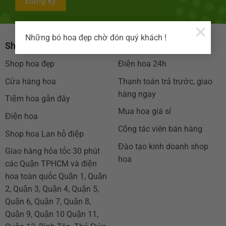
×
Những bó hoa đẹp chờ đón quý khách !
Shop hoa tươi TPHCM
Chính sách công ty
Shop hoa đẹp
Điện hoa 24h
Cửa hàng hoa
Thanh toán trả trước, giao
hàng ngay
Tiệm hoa gần đây
Mua hoa giá sỉ
Điện hoa
Cộng tác viên bán hàng
Shop hoa Lan hồ điệp
Đào tạo kinh doanh shop
Giao hàng hỏa tốc 30 phút
hoa
các Quận TPHCM và điện
hoa toàn quốc Quận 1, Quận
2, Quận 3, Quận 4, Quận 5,
Quận 6, Quận 7, Quận 8,
Quận 9, Quận 10 Quận 11,