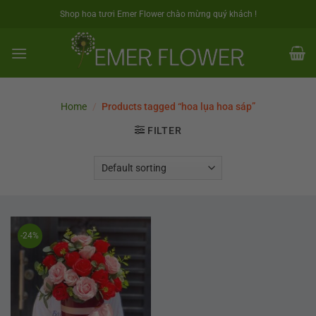
Skip
Shop hoa tươi Emer Flower chào mừng quý khách !
to
content
Home
/
Products tagged “hoa lụa hoa sáp”
FILTER
-24%