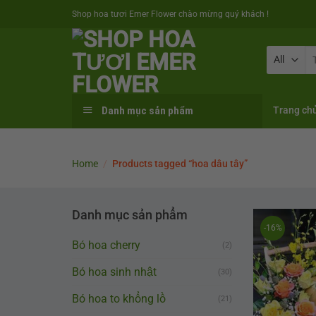
Skip
Shop hoa tươi Emer Flower chào mừng quý khách !
to
content
Se
fo
Danh mục sản phẩm
Trang ch
Home
/
Products tagged “hoa dâu tây”
Danh mục sản phẩm
-16%
Bó hoa cherry
(2)
Bó hoa sinh nhật
(30)
Bó hoa to khổng lồ
(21)