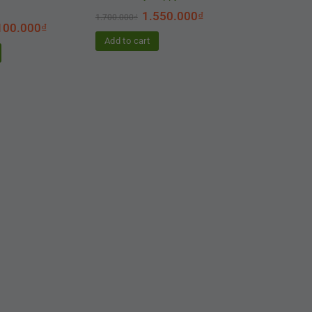
1.550.000
₫
1.700.000
₫
100.000
₫
Add to cart