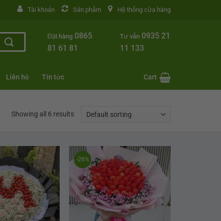
Tài khoản
Sản phẩm
Hệ thống cửa hàng
0865
0935 21
Đặt hàng
Tư vấn
81 61 81
11 133
Liên hệ
Tin tức
Cart
Showing all 6 results
-26%