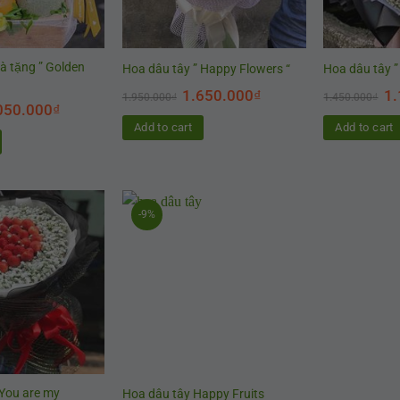
uà tặng ” Golden
Hoa dâu tây ” Happy Flowers “
Hoa dâu tây ”
1.650.000
₫
1.
1.950.000
₫
1.450.000
₫
050.000
₫
Add to cart
Add to cart
-9%
 You are my
Hoa dâu tây Happy Fruits