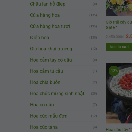
Chậu lan hồ điệp
(8)
Cửa hàng hoa
(135)
Giỏ trái cây q
Cửa hàng hoa tươi
(135)
Gate “
2.
Điện hoa
2.450.000
₫
(135)
Add to cart
Giỏ hoa khai trương
(12)
Hoa cầm tay cô dâu
(8)
Hoa cẩm tú cầu
-12%
(1)
Hoa chia buồn
(2)
Hoa chúc mừng sinh nhật
(28)
Hoa cô dâu
(7)
Hoa cúc mẫu đơn
(12)
Hoa cúc tana
(4)
Hoa dâu tây ”