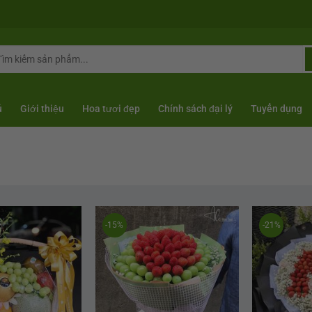
arch
r:
ủ
Giới thiệu
Hoa tươi đẹp
Chính sách đại lý
Tuyển dụng
-15%
-21%