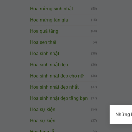
Hoa mừng sinh nhật
(50)
Hoa mừng tân gia
(15)
Hoa quà tặng
(68)
Hoa sen thái
(4)
Hoa sinh nhật
(38)
Hoa sinh nhật đẹp
(36)
Hoa sinh nhật đẹp cho nữ
(36)
Hoa sinh nhật đẹp nhất
(37)
Hoa sinh nhật đẹp tặng bạn
(37)
Hoa sự kiện
(54)
Những b
Hoa sự kiện
(37)
Hoa tang lễ
(4)