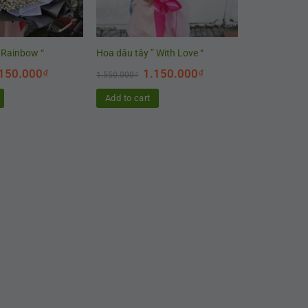
 Rainbow “
Hoa dâu tây ” With Love “
150.000
₫
1.150.000
₫
1.550.000
₫
Add to cart