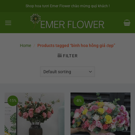
Skip
Shop hoa tươi Emer Flower chào mừng quý khách !
to
content
Home
/
Products tagged “bình hoa hồng giả đẹp”
FILTER
-15%
-8%