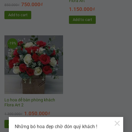
Flora Art
750.000
₫
850.000
₫
1.150.000
₫
Add to cart
Add to cart
-19%
Lọ hoa để bàn phòng khách
Flora Art 2
1.050.000
₫
1.300.000
₫
×
Add to cart
Những bó hoa đẹp chờ đón quý khách !