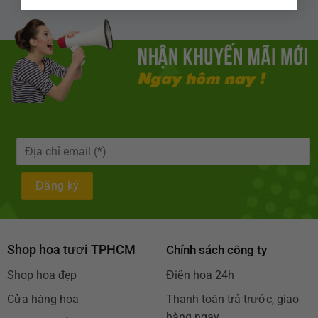
Shop hoa tươi TPHCM
Chính sách công ty
Shop hoa đẹp
Điện hoa 24h
Cửa hàng hoa
Thanh toán trả trước, giao
hàng ngay