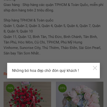
Giao hàng : Ship hàng các quận TPHCM & Toàn Quốc, miễn phí
ship đơn hàng trên 2 triệu đồng.
Ship hàng TPHCM & Toàn quốc
Quận 1, Quận 2, Quận 3, Quận 4, Quận 5, Quận 6, Quận 7, Quận
8, Quận 9, Quận 10
Quận 11, Quận 12, Bình Tân, Thủ Đức, Bình Chánh, Tân Bình,
Tân Phú, Hóc Môn, Củ Chi, TPHCM, Phú Mỹ Hưng
Vinhome, Suncrise City, Thủ Thiêm, Thảo Điền, Sài Gòn Pearl,
Sân bay Tân Sơn Nhất..
×
Những bó hoa đẹp chờ đón quý khách !
Related products
-16%
-35%