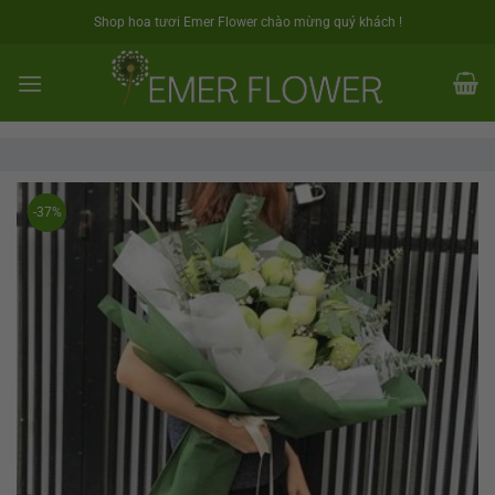
Skip
Shop hoa tươi Emer Flower chào mừng quý khách !
to
content
-37%