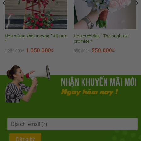
Hoa mừng khai trương ” All luck
Hoa cưới đẹp ” The brightest
“
promise “
1.050.000
₫
550.000
₫
1.250.000
₫
850.000
₫