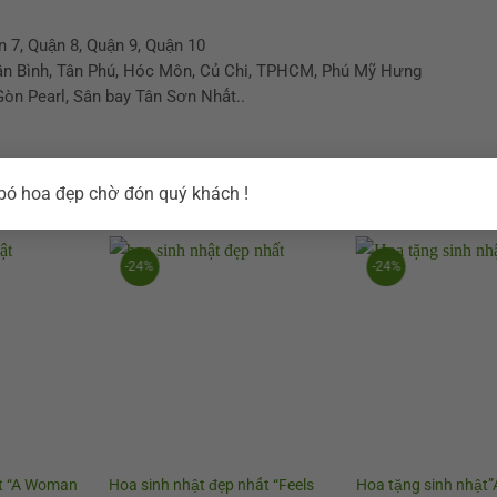
n 7, Quận 8, Quận 9, Quận 10
Tân Bình, Tân Phú, Hóc Môn, Củ Chi, TPHCM, Phú Mỹ Hưng
Gòn Pearl, Sân bay Tân Sơn Nhất..
ó hoa đẹp chờ đón quý khách !
-24%
-24%
t “A Woman
Hoa sinh nhật đẹp nhất “Feels
Hoa tặng sinh nhật”