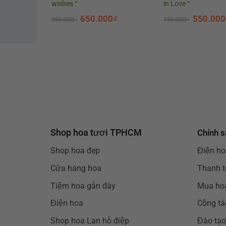
wishes “
in Love “
0
₫
650.000
₫
550.000
950.000
₫
750.000
₫
Shop hoa tươi TPHCM
Chính s
Shop hoa đẹp
Điện ho
Cửa hàng hoa
Thanh t
Tiệm hoa gần đây
Mua hoa
Điện hoa
Cộng tá
Shop hoa Lan hồ điệp
Đào tạo