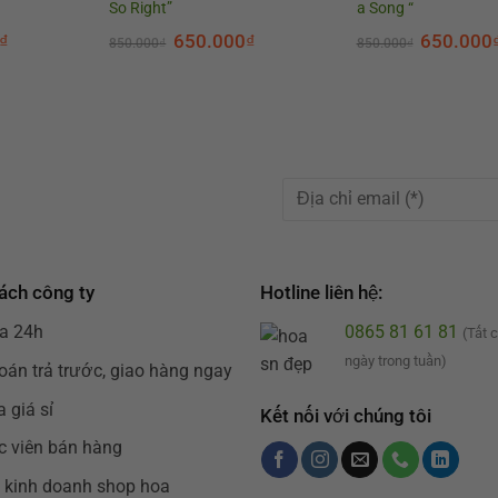
So Right”
a Song “
₫
650.000
₫
650.000
850.000
₫
850.000
₫
ách công ty
Hotline liên hệ:
a 24h
0865 81 61 81
(Tất 
ngày trong tuần)
oán trả trước, giao hàng ngay
 giá sỉ
Kết nối với chúng tôi
c viên bán hàng
 kinh doanh shop hoa