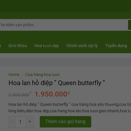
arch
r:
ủ
Giới thiệu
Hoa tươi đẹp
Chính sách đại lý
Tuyển dụng
Home
/
Cửa hàng hoa tươi
Hoa lan hồ điệp ” Queen butterfly “
₫
1.950.000
₫
2.300.000
Hoa lan hồ điệp ” Queen butterfly ” cửa hàng hoa yêu thương,cửa 
long biên,điện hoa đẹp,cua hang hoa lan,hoa tươi giao nhanh,hoa t
Hoa lan hồ điệp " Queen butterfly " quantity
Thêm vào giỏ hàng