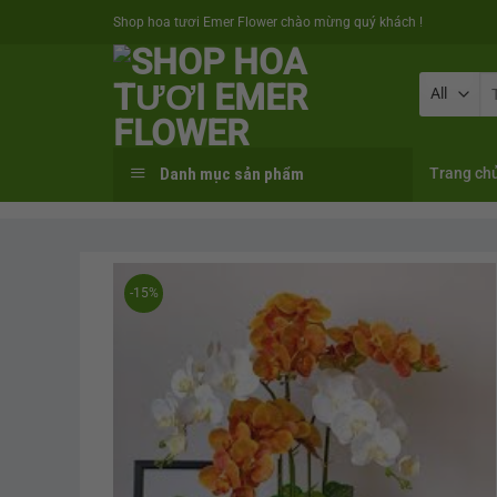
Skip
Shop hoa tươi Emer Flower chào mừng quý khách !
to
content
Se
fo
Danh mục sản phẩm
Trang ch
-15%