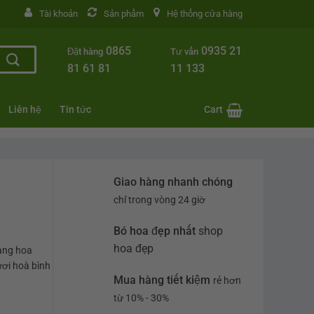
Tài khoản
Sản phẩm
Hệ thống cửa hàng
0865
0935 21
Đặt hàng
Tư vấn
81 61 81
11 133
Liên hệ
Tin tức
Cart
Giao hàng nhanh chóng
chỉ trong vòng 24 giờ
Bó hoa đẹp nhất
shop
hoa đẹp
hàng hoa
ươi hoà bình
Mua hàng tiết kiệm
rẻ hơn
từ 10% - 30%