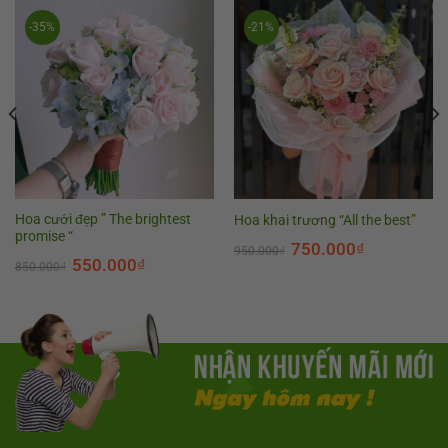
-35%
-21%
Hoa cưới đẹp ” The brightest
Hoa khai trương “All the best”
promise “
750.000
₫
950.000
₫
550.000
₫
850.000
₫