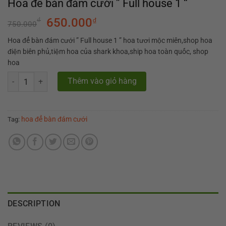
Hoa để bàn đám cưới ” Full house 1 “
₫
650.000
₫
750.000
Hoa để bàn đám cưới ” Full house 1 ” hoa tươi mộc miên,shop hoa
điện biên phủ,tiệm hoa của shark khoa,ship hoa toàn quốc, shop
hoa
Hoa để bàn đám cưới " Full house 1 " quantity
Thêm vào giỏ hàng
hoa để bàn đám cưới
Tag:
DESCRIPTION