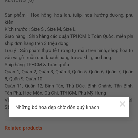
REVIEWS (0)
Sản phẩm : Hoa hồng, hoa lan, tulip, hoa hướng dương, phụ
kiện
Kích thước : Size S , Size M, Size L
Giao hàng : Ship hàng các quận TPHCM & Toàn Quốc, miễn phí
ship đơn hàng trên 3 triệu đồng.
Lưu ý : Sản phẩm thực tế tương tự mẫu trên hình, shop hoa tư
vấn và gửi mẫu cho khách hàng trước khi giao hàng.
Ship hàng TPHCM & Toàn quốc
Quận 1, Quận 2, Quận 3, Quận 4, Quận 5, Quận 6, Quận 7, Quận
8, Quận 9, Quận 10
Quận 11, Quận 12, Bình Tân, Thủ Đức, Bình Chánh, Tân Bình,
Tân Phú, Hóc Môn, Củ Chi, TPHCM, Phú Mỹ Hưng
×
Vinhome, Suncrise City, Thủ Thiêm, Thảo Điền, Sài Gòn Pearl,
Những bó hoa đẹp chờ đón quý khách !
Sân bay Tân Sơn Nhất..
Related products