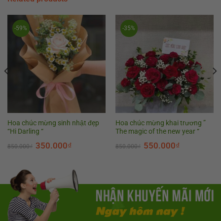
-59%
-35%
Hoa chúc mừng sinh nhật đẹp
Hoa chúc mừng khai trương ”
“Hi Darling “
The magic of the new year “
350.000
₫
550.000
₫
850.000
₫
850.000
₫