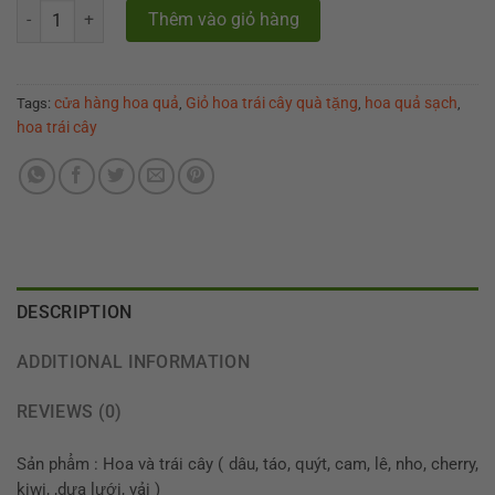
Giỏ hoa trái cây quà tặng " Flora Gift " quantity
Thêm vào giỏ hàng
cửa hàng hoa quả
Giỏ hoa trái cây quà tặng
hoa quả sạch
Tags:
,
,
,
hoa trái cây
DESCRIPTION
ADDITIONAL INFORMATION
REVIEWS (0)
Sản phẩm : Hoa và trái cây ( dâu, táo, quýt, cam, lê, nho, cherry,
kiwi, ,dưa lưới, vải )