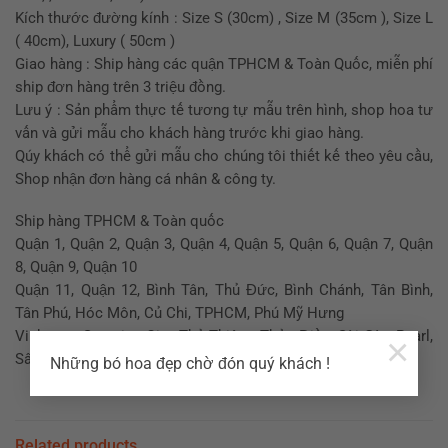
Kích thước đường kính : Size S (30cm) , Size M (35cm ), Size L
( 40cm), Luxury ( 50cm )
Giao hàng : Ship hàng các quận TPHCM & Toàn Quốc, miễn phí
ship đơn hàng trên 3 triệu đồng.
Lưu ý : Sản phẩm thực tế tương tự mẫu trên hình, shop hoa tư
vấn và gửi mẫu cho khách hàng trước khi giao hàng.
Qúy khách có thể gửi mẫu cho chúng tôi thiết kế theo yêu cầu,
Shop nhận đơn hàng cá nhân & công ty.
Ship hàng TPHCM & Toàn quốc
Quận 1, Quận 2, Quận 3, Quận 4, Quận 5, Quận 6, Quận 7, Quận
8, Quận 9, Quận 10
Quận 11, Quận 12, Bình Tân, Thủ Đức, Bình Chánh, Tân Bình,
Tân Phú, Hóc Môn, Củ Chi, TPHCM, Phú Mỹ Hưng
Vinhome, Suncrise City, Thủ Thiêm, Thảo Điền, Sài Gòn Pearl,
×
Sân bay Tân Sơn Nhất..
Những bó hoa đẹp chờ đón quý khách !
Related products