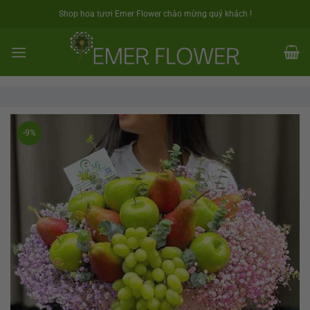
Skip
Shop hoa tươi Emer Flower chào mừng quý khách !
to
content
-9%