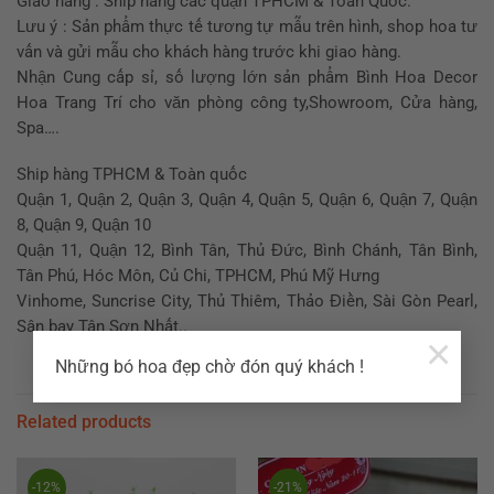
Giao hàng : Ship hàng các quận TPHCM & Toàn Quốc.
Lưu ý : Sản phẩm thực tế tương tự mẫu trên hình, shop hoa tư
vấn và gửi mẫu cho khách hàng trước khi giao hàng.
Nhận Cung cấp sỉ, số lượng lớn sản phẩm Bình Hoa Decor
Hoa Trang Trí cho văn phòng công ty,Showroom, Cửa hàng,
Spa….
Ship hàng TPHCM & Toàn quốc
Quận 1, Quận 2, Quận 3, Quận 4, Quận 5, Quận 6, Quận 7, Quận
8, Quận 9, Quận 10
Quận 11, Quận 12, Bình Tân, Thủ Đức, Bình Chánh, Tân Bình,
Tân Phú, Hóc Môn, Củ Chi, TPHCM, Phú Mỹ Hưng
Vinhome, Suncrise City, Thủ Thiêm, Thảo Điền, Sài Gòn Pearl,
Sân bay Tân Sơn Nhất..
×
Những bó hoa đẹp chờ đón quý khách !
Related products
-12%
-21%