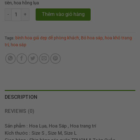
tièn, hoa hồng lụa
Bó hoa sáp lọ hoa để bàn phòng khách Flora Decor 2 quantity
Thêm vào giỏ hàng
bình hoa giả đẹp để phòng khách
Bó hoa sáp
hoa khô trang
Tags:
,
,
trí
hoa sáp
,
DESCRIPTION
REVIEWS (0)
Sản phẩm : Hoa Lụa, Hoa Sáp , Hoa trang trí
Kích thước : Size S , Size M, Size L